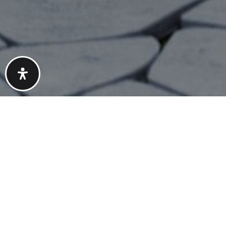
{#} Bedrooms
{#} Bathrooms